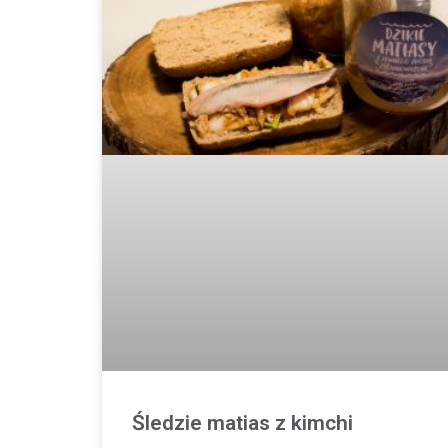
Śledzie matias z kimchi