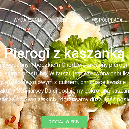
WYDARZENIA
PODRÓŻE
WSPÓŁPRACA
Pierogi z kaszanką
ą i wędzonym boczkiem Chodźcie zrobimy pierogi z
to jest po prostu hit! W farszu jest czerwona cebul
kowym, sosie sojowym z cukrem, chrupiące kwaśne 
ktury Świniarscy.Dalej dodajemy pokrojoną kasza
iejsza od Świniarskich i dorzucamy dużą ilość posiek
CZYTAJ WIĘCEJ