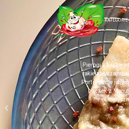
KATEGORIE
Pierogi z kaszank
takie zwyczajne, 
Porto, occie jabł
boczek z Manufa
najpyszn