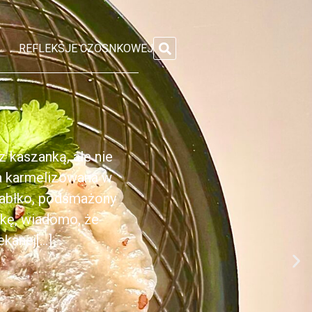
REFLEKSJE CZOSNKOWEJ
 kaszanką, ale nie
ka karmelizowana w
jabłko, podsmażony
nkę, wiadomo, że
anej[...]