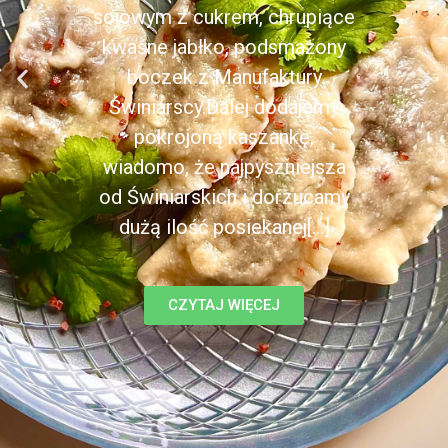
sojowym z cukrem, chrupiące
kwaśne jabłko, podsmażony
boczek z Manufaktury
Świniarscy.Dalej dodajemy
pokrojoną kaszankę,
wiadomo, że najpyszniejsza
od Świniarskich i dorzucamy
dużą ilość posiekanej[...]
CZYTAJ WIĘCEJ