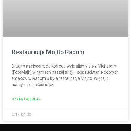
Restauracja Mojito Radom
Drugim miejscem, do którego wybraliśmy się z Michałem
(FotoMajk) w ramach naszej akcji – poszukiwanie dobrych
smaków w Radomiu była restauracja Mojito. Więcej o
naszym projekcie oraz
CZYTAJ WIĘCEJ »
2017-04-23