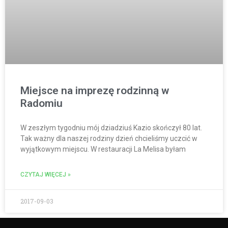
Miejsce na imprezę rodzinną w
Radomiu
W zeszłym tygodniu mój dziadziuś Kazio skończył 80 lat.
Tak ważny dla naszej rodziny dzień chcieliśmy uczcić w
wyjątkowym miejscu. W restauracji La Melisa byłam
CZYTAJ WIĘCEJ »
2017-09-03