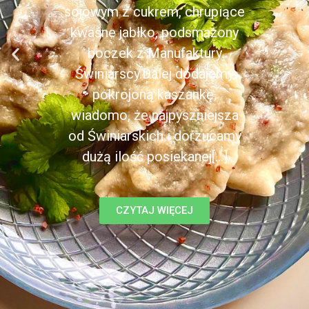
sojowym z cukrem, chrupiące
kwaśne jabłko, podsmażony
boczek z Manufaktury
Świniarscy.Dalej dodajemy
pokrojoną kaszankę,
wiadomo, że najpyszniejsza
od Świniarskich i dorzucamy
dużą ilość posiekanej[...]
CZYTAJ WIĘCEJ