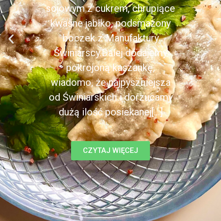
sojowym z cukrem, chrupiące
kwaśne jabłko, podsmażony
boczek z Manufaktury
Świniarscy.Dalej dodajemy
pokrojoną kaszankę,
wiadomo, że najpyszniejsza
od Świniarskich i dorzucamy
dużą ilość posiekanej[...]
CZYTAJ WIĘCEJ