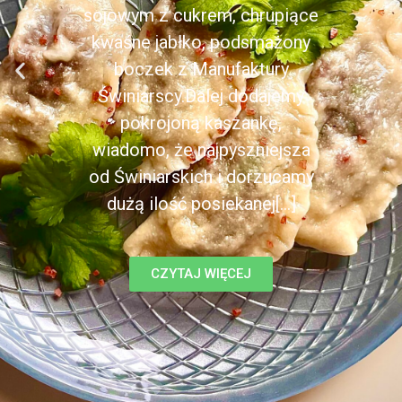
sojowym z cukrem, chrupiące
kwaśne jabłko, podsmażony
boczek z Manufaktury
Świniarscy.Dalej dodajemy
pokrojoną kaszankę,
wiadomo, że najpyszniejsza
od Świniarskich i dorzucamy
dużą ilość posiekanej[...]
CZYTAJ WIĘCEJ