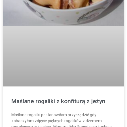
Maślane rogaliki z konfiturą z jeżyn
Maślane rogaliki postanowiłam przyrządzić gdy
zobaczyłam zdjęcie pięknych rogalików z dżemem
morelowym w książce „Mamma Mia Prawdziwa kuchnia