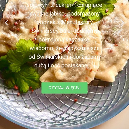
sojowym z cukrem, chrupiące
kwaśne jabłko, podsmażony
boczek z Manufaktury
Świniarscy.Dalej dodajemy
pokrojoną kaszankę,
wiadomo, że najpyszniejsza
od Świniarskich i dorzucamy
dużą ilość posiekanej[...]
CZYTAJ WIĘCEJ