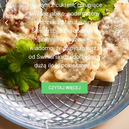
sojowym z cukrem, chrupiące
kwaśne jabłko, podsmażony
boczek z Manufaktury
Świniarscy.Dalej dodajemy
pokrojoną kaszankę,
wiadomo, że najpyszniejsza
od Świniarskich i dorzucamy
dużą ilość posiekanej[...]
CZYTAJ WIĘCEJ