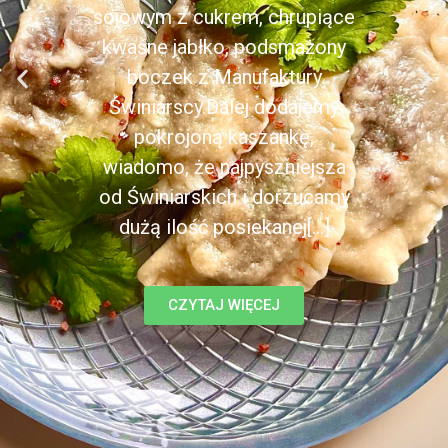
sojowym z cukrem, chrupiące
kwaśne jabłko, podsmażony
boczek z Manufaktury
Świniarscy.Dalej dodajemy
pokrojoną kaszankę,
wiadomo, że najpyszniejsza
od Świniarskich i dorzucamy
dużą ilość posiekanej[...]
CZYTAJ WIĘCEJ