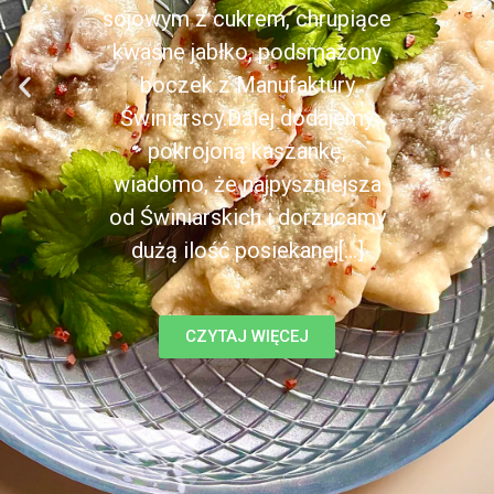
sojowym z cukrem, chrupiące
kwaśne jabłko, podsmażony
boczek z Manufaktury
Świniarscy.Dalej dodajemy
pokrojoną kaszankę,
wiadomo, że najpyszniejsza
od Świniarskich i dorzucamy
dużą ilość posiekanej[...]
CZYTAJ WIĘCEJ