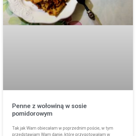
Penne z wołowiną w sosie
pomidorowym
Tak jak Wam obiecałam w poprzednim poście, w tym
przedstawiam Wam danie, które przygotowałam w