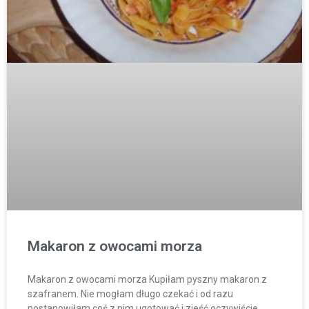
Makaron z owocami morza
Makaron z owocami morza Kupiłam pyszny makaron z
szafranem. Nie mogłam długo czekać i od razu
postanowiłam coś z nim ugotować i zjeść oczywiście.