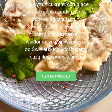
sojowym z cukrem, chrupiące
kwaśne jabłko, podsmażony
boczek z Manufaktury
Świniarscy.Dalej dodajemy
pokrojoną kaszankę,
wiadomo, że najpyszniejsza
od Świniarskich i dorzucamy
dużą ilość posiekanej[...]
CZYTAJ WIĘCEJ