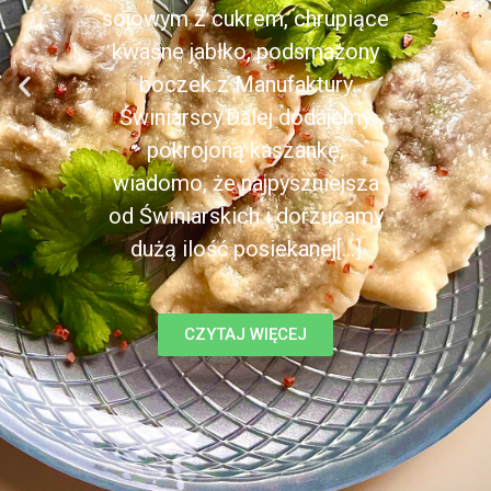
sojowym z cukrem, chrupiące
kwaśne jabłko, podsmażony
boczek z Manufaktury
Świniarscy.Dalej dodajemy
pokrojoną kaszankę,
wiadomo, że najpyszniejsza
od Świniarskich i dorzucamy
dużą ilość posiekanej[...]
CZYTAJ WIĘCEJ