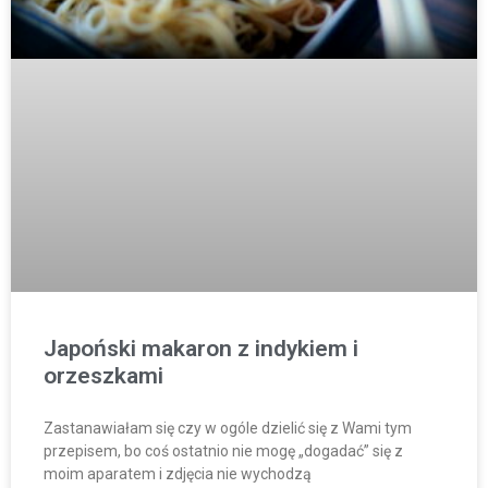
Japoński makaron z indykiem i
orzeszkami
Zastanawiałam się czy w ogóle dzielić się z Wami tym
przepisem, bo coś ostatnio nie mogę „dogadać” się z
moim aparatem i zdjęcia nie wychodzą