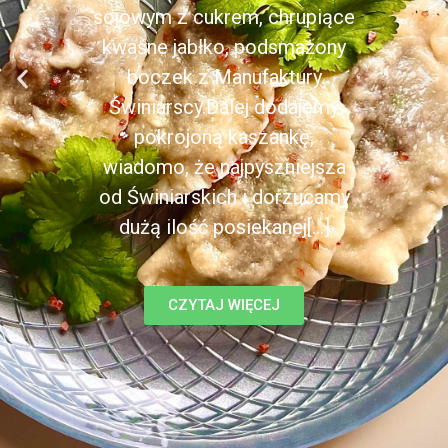
sojowym z cukrem, chrupiące
kwaśne jabłko, podsmażony
boczek z Manufaktury
Świniarscy.Dalej dodajemy
pokrojoną kaszankę,
wiadomo, że najpyszniejsza
od Świniarskich i dorzucamy
dużą ilość posiekanej[...]
CZYTAJ WIĘCEJ