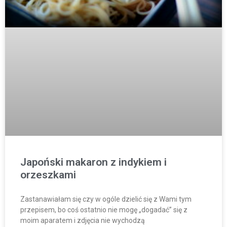
Japoński makaron z indykiem i
orzeszkami
Zastanawiałam się czy w ogóle dzielić się z Wami tym
przepisem, bo coś ostatnio nie mogę „dogadać” się z
moim aparatem i zdjęcia nie wychodzą