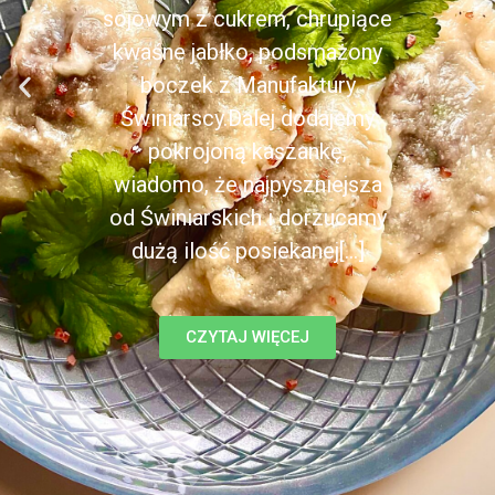
sojowym z cukrem, chrupiące
kwaśne jabłko, podsmażony
boczek z Manufaktury
Świniarscy.Dalej dodajemy
pokrojoną kaszankę,
wiadomo, że najpyszniejsza
od Świniarskich i dorzucamy
dużą ilość posiekanej[...]
CZYTAJ WIĘCEJ