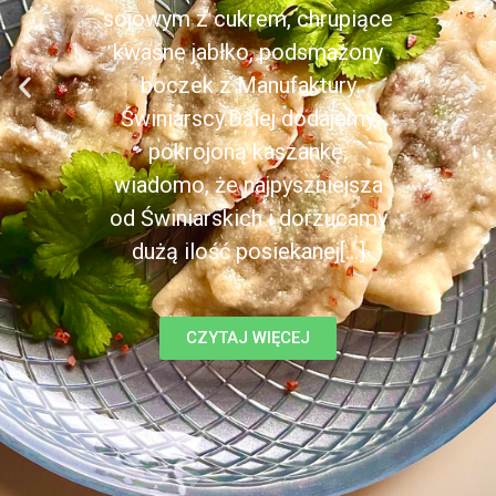
sojowym z cukrem, chrupiące
kwaśne jabłko, podsmażony
boczek z Manufaktury
Świniarscy.Dalej dodajemy
pokrojoną kaszankę,
wiadomo, że najpyszniejsza
od Świniarskich i dorzucamy
dużą ilość posiekanej[...]
CZYTAJ WIĘCEJ