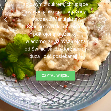
sojowym z cukrem, chrupiące
kwaśne jabłko, podsmażony
boczek z Manufaktury
Świniarscy.Dalej dodajemy
pokrojoną kaszankę,
wiadomo, że najpyszniejsza
od Świniarskich i dorzucamy
dużą ilość posiekanej[...]
CZYTAJ WIĘCEJ