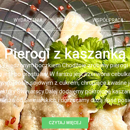
WYDARZENIA
PODRÓŻE
WSPÓŁPRACA
Pierogi z kaszanką
ą i wędzonym boczkiem Chodźcie zrobimy pierogi z
to jest po prostu hit! W farszu jest czerwona cebul
kowym, sosie sojowym z cukrem, chrupiące kwaśne 
ktury Świniarscy.Dalej dodajemy pokrojoną kasza
iejsza od Świniarskich i dorzucamy dużą ilość posiek
CZYTAJ WIĘCEJ