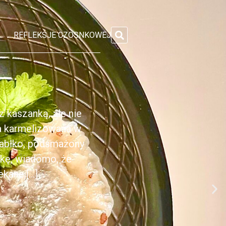
REFLEKSJE CZOSNKOWEJ
 kaszanką, ale nie
ka karmelizowana w
jabłko, podsmażony
nkę, wiadomo, że
anej[...]