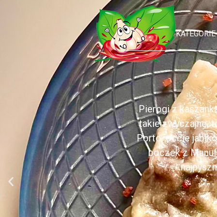
KATEGORIE
Pierogi z kaszank
takie zwyczajne, 
Porto, occie jabł
boczek z Manufa
najpyszn