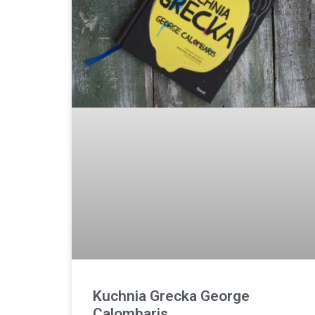
Kuchnia Grecka George
Calombaris