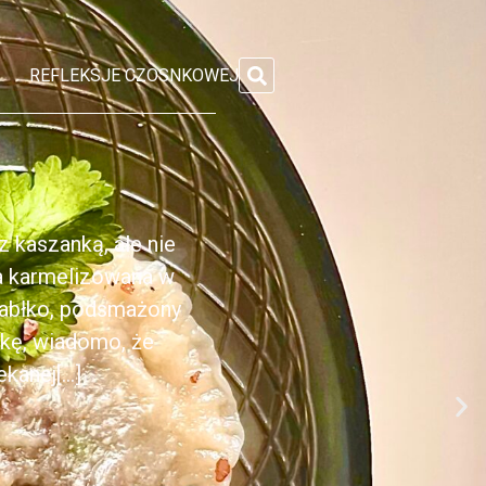
REFLEKSJE CZOSNKOWEJ
 kaszanką, ale nie
ka karmelizowana w
jabłko, podsmażony
nkę, wiadomo, że
anej[...]