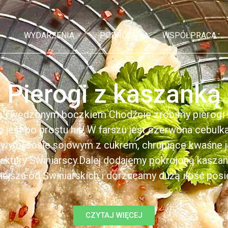
WYDARZENIA
PODRÓŻE
WSPÓŁPRACA
Pierogi z kaszanką
ą i wędzonym boczkiem Chodźcie zrobimy pierogi z
to jest po prostu hit! W farszu jest czerwona cebul
kowym, sosie sojowym z cukrem, chrupiące kwaśne 
ktury Świniarscy.Dalej dodajemy pokrojoną kasza
iejsza od Świniarskich i dorzucamy dużą ilość posiek
CZYTAJ WIĘCEJ