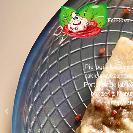
KATEGORIE
Pierogi z kaszank
takie zwyczajne, 
Porto, occie jabł
boczek z Manufa
najpyszn