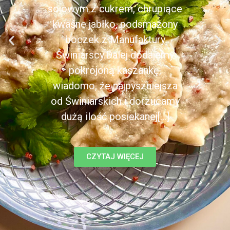
sojowym z cukrem, chrupiące
kwaśne jabłko, podsmażony
boczek z Manufaktury
Świniarscy.Dalej dodajemy
pokrojoną kaszankę,
wiadomo, że najpyszniejsza
od Świniarskich i dorzucamy
dużą ilość posiekanej[...]
CZYTAJ WIĘCEJ