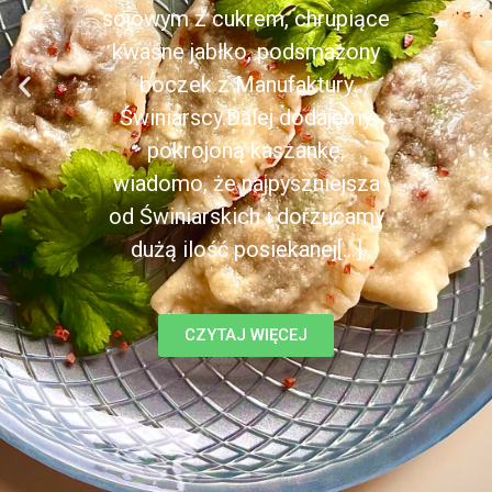
sojowym z cukrem, chrupiące
kwaśne jabłko, podsmażony
boczek z Manufaktury
Świniarscy.Dalej dodajemy
pokrojoną kaszankę,
wiadomo, że najpyszniejsza
od Świniarskich i dorzucamy
dużą ilość posiekanej[...]
CZYTAJ WIĘCEJ