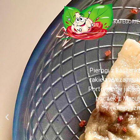
KATEGORIE
Pierogi z kaszank
takie zwyczajne, 
Porto, occie jabł
boczek z Manufa
najpyszn