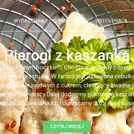
WYDARZENIA
PODRÓŻE
WSPÓŁPRACA
Pierogi z kaszanką
ą i wędzonym boczkiem Chodźcie zrobimy pierogi z
to jest po prostu hit! W farszu jest czerwona cebul
kowym, sosie sojowym z cukrem, chrupiące kwaśne 
ktury Świniarscy.Dalej dodajemy pokrojoną kasza
iejsza od Świniarskich i dorzucamy dużą ilość posiek
CZYTAJ WIĘCEJ