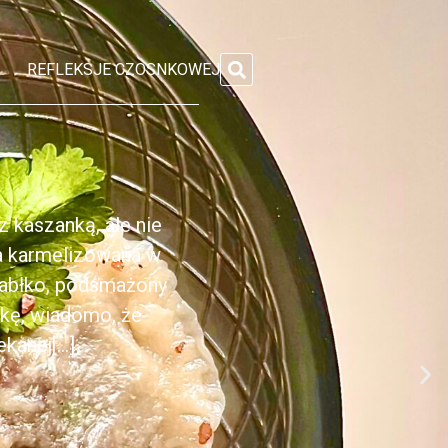
REFLEKSJE CZOSNKOWEJ
 kaszanką, ale nie
ka karmelizowana w
jabłko, podsmażony
nkę, wiadomo, że
anej[...]