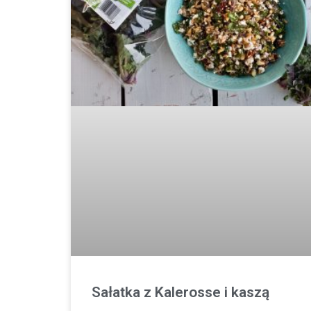
Sałatka z Kalerosse i kaszą