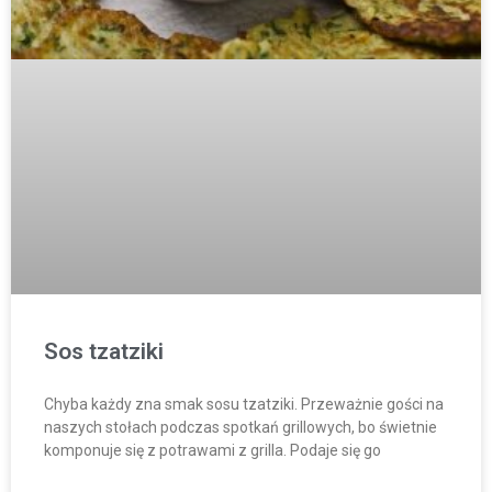
Sos tzatziki
Chyba każdy zna smak sosu tzatziki. Przeważnie gości na
naszych stołach podczas spotkań grillowych, bo świetnie
komponuje się z potrawami z grilla. Podaje się go