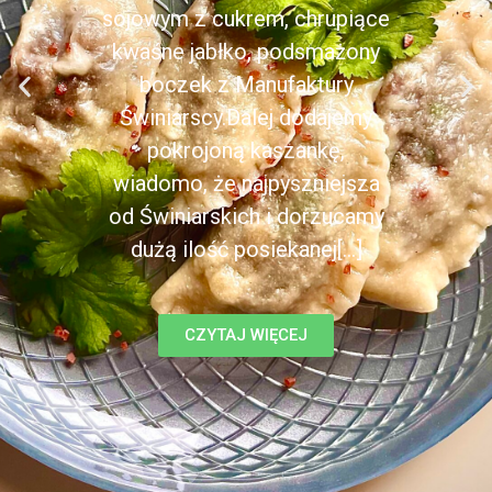
sojowym z cukrem, chrupiące
kwaśne jabłko, podsmażony
boczek z Manufaktury
Świniarscy.Dalej dodajemy
pokrojoną kaszankę,
wiadomo, że najpyszniejsza
od Świniarskich i dorzucamy
dużą ilość posiekanej[...]
CZYTAJ WIĘCEJ