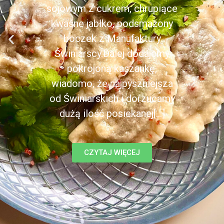
sojowym z cukrem, chrupiące
kwaśne jabłko, podsmażony
boczek z Manufaktury
Świniarscy.Dalej dodajemy
pokrojoną kaszankę,
wiadomo, że najpyszniejsza
od Świniarskich i dorzucamy
dużą ilość posiekanej[...]
CZYTAJ WIĘCEJ