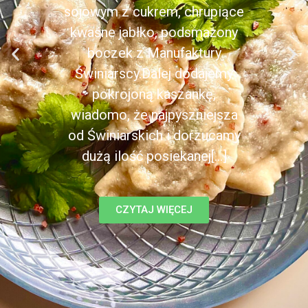
sojowym z cukrem, chrupiące
kwaśne jabłko, podsmażony
boczek z Manufaktury
Świniarscy.Dalej dodajemy
pokrojoną kaszankę,
wiadomo, że najpyszniejsza
od Świniarskich i dorzucamy
dużą ilość posiekanej[...]
CZYTAJ WIĘCEJ