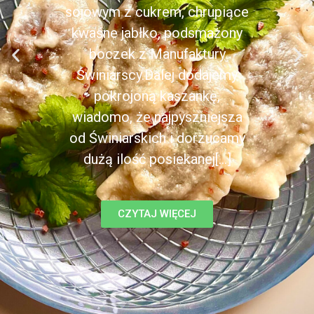
sojowym z cukrem, chrupiące
kwaśne jabłko, podsmażony
boczek z Manufaktury
Świniarscy.Dalej dodajemy
pokrojoną kaszankę,
wiadomo, że najpyszniejsza
od Świniarskich i dorzucamy
dużą ilość posiekanej[...]
CZYTAJ WIĘCEJ