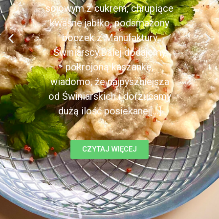
sojowym z cukrem, chrupiące
kwaśne jabłko, podsmażony
boczek z Manufaktury
Świniarscy.Dalej dodajemy
pokrojoną kaszankę,
wiadomo, że najpyszniejsza
od Świniarskich i dorzucamy
dużą ilość posiekanej[...]
CZYTAJ WIĘCEJ