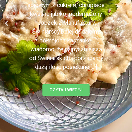
sojowym z cukrem, chrupiące
kwaśne jabłko, podsmażony
boczek z Manufaktury
Świniarscy.Dalej dodajemy
pokrojoną kaszankę,
wiadomo, że najpyszniejsza
od Świniarskich i dorzucamy
dużą ilość posiekanej[...]
CZYTAJ WIĘCEJ