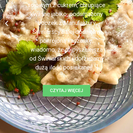
sojowym z cukrem, chrupiące
kwaśne jabłko, podsmażony
boczek z Manufaktury
Świniarscy.Dalej dodajemy
pokrojoną kaszankę,
wiadomo, że najpyszniejsza
od Świniarskich i dorzucamy
dużą ilość posiekanej[...]
CZYTAJ WIĘCEJ