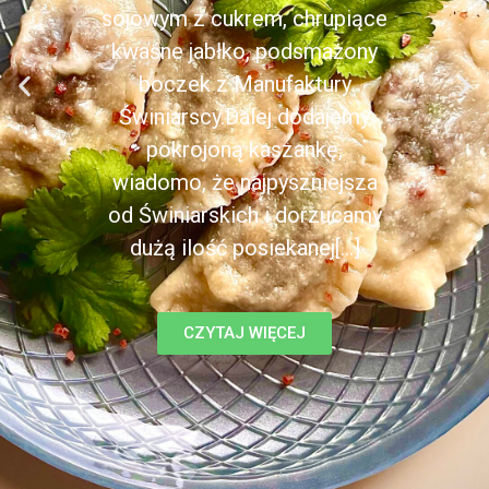
sojowym z cukrem, chrupiące
kwaśne jabłko, podsmażony
boczek z Manufaktury
Świniarscy.Dalej dodajemy
pokrojoną kaszankę,
wiadomo, że najpyszniejsza
od Świniarskich i dorzucamy
dużą ilość posiekanej[...]
CZYTAJ WIĘCEJ