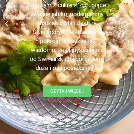
sojowym z cukrem, chrupiące
kwaśne jabłko, podsmażony
boczek z Manufaktury
Świniarscy.Dalej dodajemy
pokrojoną kaszankę,
wiadomo, że najpyszniejsza
od Świniarskich i dorzucamy
dużą ilość posiekanej[...]
CZYTAJ WIĘCEJ