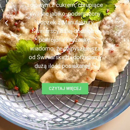
sojowym z cukrem, chrupiące
kwaśne jabłko, podsmażony
boczek z Manufaktury
Świniarscy.Dalej dodajemy
pokrojoną kaszankę,
wiadomo, że najpyszniejsza
od Świniarskich i dorzucamy
dużą ilość posiekanej[...]
CZYTAJ WIĘCEJ