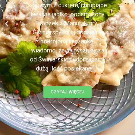
sojowym z cukrem, chrupiące
kwaśne jabłko, podsmażony
boczek z Manufaktury
Świniarscy.Dalej dodajemy
pokrojoną kaszankę,
wiadomo, że najpyszniejsza
od Świniarskich i dorzucamy
dużą ilość posiekanej[...]
CZYTAJ WIĘCEJ