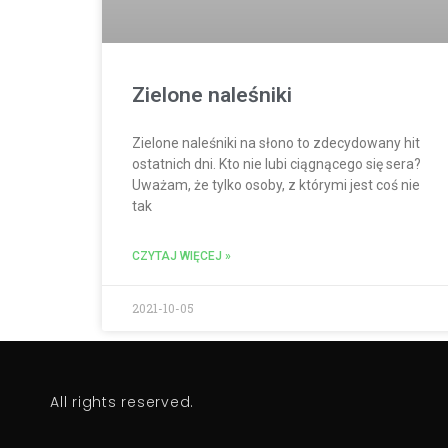
Zielone naleśniki
Zielone naleśniki na słono to zdecydowany hit
ostatnich dni. Kto nie lubi ciągnącego się sera?
Uważam, że tylko osoby, z którymi jest coś nie
tak
CZYTAJ WIĘCEJ »
2021-10-05
All rights reserved.