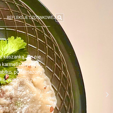
REFLEKSJE CZOSNKOWEJ
 kaszanką, ale nie
ka karmelizowana w
jabłko, podsmażony
nkę, wiadomo, że
anej[...]