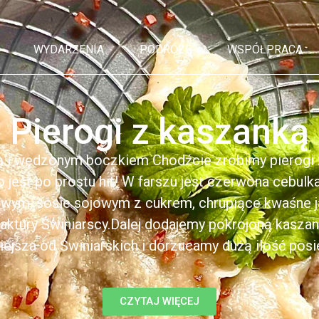
WYDARZENIA
PODRÓŻE
WSPÓŁPRACA
Pierogi z kaszanką
ą i wędzonym boczkiem Chodźcie zrobimy pierogi z
to jest po prostu hit! W farszu jest czerwona cebul
kowym, sosie sojowym z cukrem, chrupiące kwaśne 
ktury Świniarscy.Dalej dodajemy pokrojoną kasza
iejsza od Świniarskich i dorzucamy dużą ilość posiek
CZYTAJ WIĘCEJ