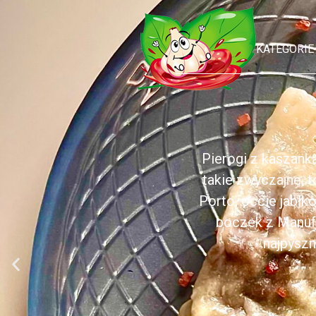
KATEGORIE
Pierogi z kaszank
takie zwyczajne, 
Porto, occie jabł
boczek z Manufa
najpyszn