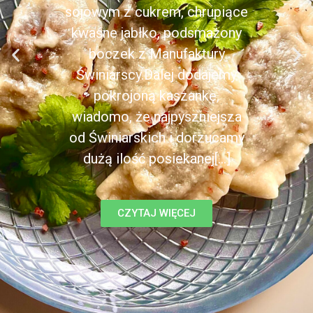
sojowym z cukrem, chrupiące
kwaśne jabłko, podsmażony
boczek z Manufaktury
Świniarscy.Dalej dodajemy
pokrojoną kaszankę,
wiadomo, że najpyszniejsza
od Świniarskich i dorzucamy
dużą ilość posiekanej[...]
CZYTAJ WIĘCEJ