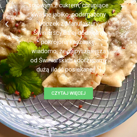
sojowym z cukrem, chrupiące
kwaśne jabłko, podsmażony
boczek z Manufaktury
Świniarscy.Dalej dodajemy
pokrojoną kaszankę,
wiadomo, że najpyszniejsza
od Świniarskich i dorzucamy
dużą ilość posiekanej[...]
CZYTAJ WIĘCEJ