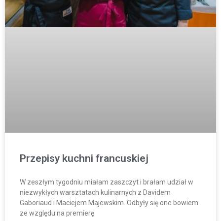
Przepisy kuchni francuskiej
W zeszłym tygodniu miałam zaszczyt i brałam udział w
niezwykłych warsztatach kulinarnych z Davidem
Gaboriaud i Maciejem Majewskim. Odbyły się one bowiem
ze względu na premierę