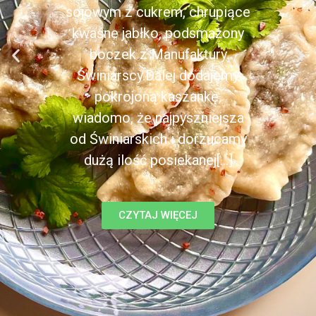
sojowym z cukrem, chrupiące
kwaśne jabłko, podsmażony
boczek z Manufaktury
Świniarscy.Dalej dodajemy
pokrojoną kaszankę,
wiadomo, że najpyszniejsza
od Świniarskich i dorzucamy
dużą ilość posiekanej[...]
CZYTAJ WIĘCEJ