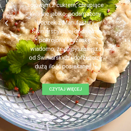
sojowym z cukrem, chrupiące
kwaśne jabłko, podsmażony
boczek z Manufaktury
Świniarscy.Dalej dodajemy
pokrojoną kaszankę,
wiadomo, że najpyszniejsza
od Świniarskich i dorzucamy
dużą ilość posiekanej[...]
CZYTAJ WIĘCEJ