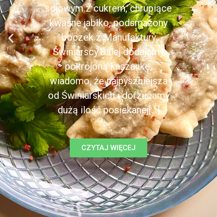
sojowym z cukrem, chrupiące
kwaśne jabłko, podsmażony
boczek z Manufaktury
Świniarscy.Dalej dodajemy
pokrojoną kaszankę,
wiadomo, że najpyszniejsza
od Świniarskich i dorzucamy
dużą ilość posiekanej[...]
CZYTAJ WIĘCEJ