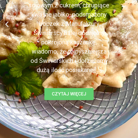
sojowym z cukrem, chrupiące
kwaśne jabłko, podsmażony
boczek z Manufaktury
Świniarscy.Dalej dodajemy
pokrojoną kaszankę,
wiadomo, że najpyszniejsza
od Świniarskich i dorzucamy
dużą ilość posiekanej[...]
CZYTAJ WIĘCEJ