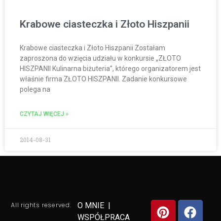
Krabowe ciasteczka i Złoto Hiszpanii
Krabowe ciasteczka i Złoto Hiszpanii Zostałam
zaproszona do wzięcia udziału w konkursie „ZŁOTO
HISZPANII Kulinarna biżuteria”, którego organizatorem jest
właśnie firma ZŁOTO HISZPANII. Zadanie konkursowe
polega na
CZYTAJ WIĘCEJ »
2014-08-31
All rights reserved.
O MNIE
|
WSPÓŁPRACA