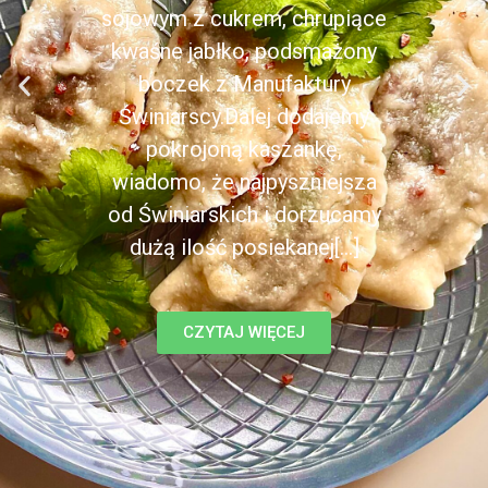
sojowym z cukrem, chrupiące
kwaśne jabłko, podsmażony
boczek z Manufaktury
Świniarscy.Dalej dodajemy
pokrojoną kaszankę,
wiadomo, że najpyszniejsza
od Świniarskich i dorzucamy
dużą ilość posiekanej[...]
CZYTAJ WIĘCEJ