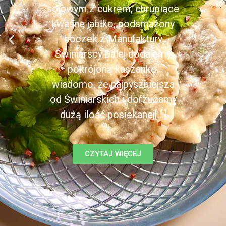
sojowym z cukrem, chrupiące
kwaśne jabłko, podsmażony
boczek z Manufaktury
Świniarscy.Dalej dodajemy
pokrojoną kaszankę,
wiadomo, że najpyszniejsza
od Świniarskich i dorzucamy
dużą ilość posiekanej[...]
CZYTAJ WIĘCEJ