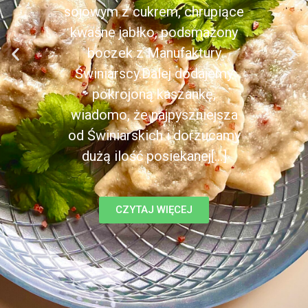
sojowym z cukrem, chrupiące
kwaśne jabłko, podsmażony
boczek z Manufaktury
Świniarscy.Dalej dodajemy
pokrojoną kaszankę,
wiadomo, że najpyszniejsza
od Świniarskich i dorzucamy
dużą ilość posiekanej[...]
CZYTAJ WIĘCEJ