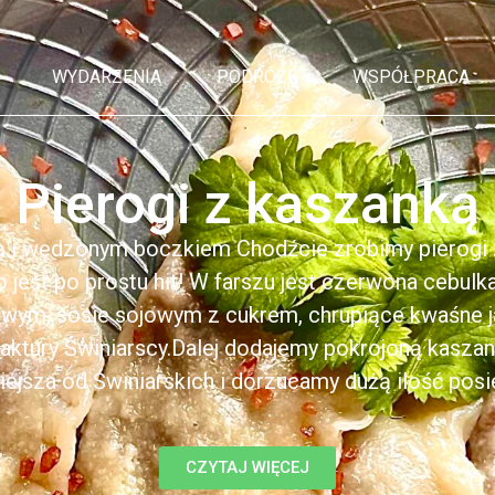
WYDARZENIA
PODRÓŻE
WSPÓŁPRACA
Pierogi z kaszanką
ą i wędzonym boczkiem Chodźcie zrobimy pierogi z
to jest po prostu hit! W farszu jest czerwona cebul
kowym, sosie sojowym z cukrem, chrupiące kwaśne 
ktury Świniarscy.Dalej dodajemy pokrojoną kasza
iejsza od Świniarskich i dorzucamy dużą ilość posiek
CZYTAJ WIĘCEJ