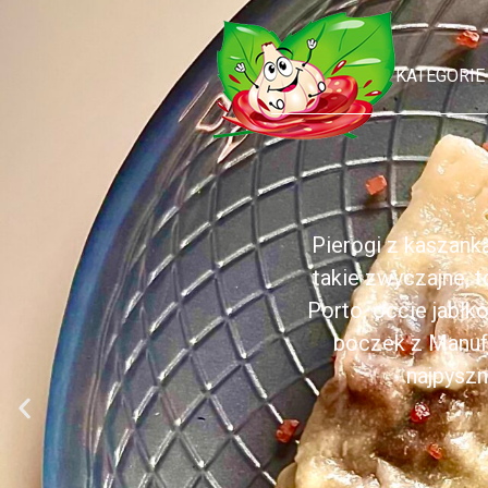
KATEGORIE
Pierogi z kaszank
takie zwyczajne, 
Porto, occie jabł
boczek z Manufa
najpyszn