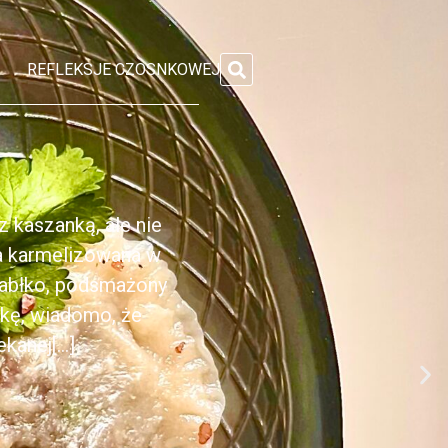
REFLEKSJE CZOSNKOWEJ
 kaszanką, ale nie
ka karmelizowana w
jabłko, podsmażony
nkę, wiadomo, że
anej[...]