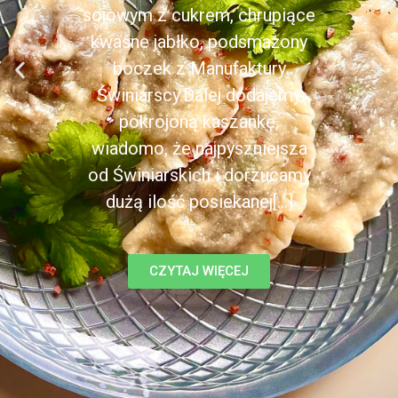
sojowym z cukrem, chrupiące
kwaśne jabłko, podsmażony
boczek z Manufaktury
Świniarscy.Dalej dodajemy
pokrojoną kaszankę,
wiadomo, że najpyszniejsza
od Świniarskich i dorzucamy
dużą ilość posiekanej[...]
CZYTAJ WIĘCEJ