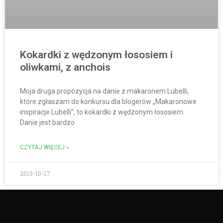
Kokardki z wędzonym łososiem i
oliwkami, z anchois
Moja druga propozycja na danie z makaronem Lubelli,
które zgłaszam do konkursu dla blogerów „Makaronowe
inspiracje Lubelli”, to kokardki z wędzonym łososiem.
Danie jest bardzo
CZYTAJ WIĘCEJ »
2013-10-17