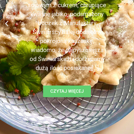
sojowym z cukrem, chrupiące
kwaśne jabłko, podsmażony
boczek z Manufaktury
Świniarscy.Dalej dodajemy
pokrojoną kaszankę,
wiadomo, że najpyszniejsza
od Świniarskich i dorzucamy
dużą ilość posiekanej[...]
CZYTAJ WIĘCEJ