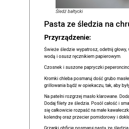
Śledź bałtycki
Pasta ze śledzia na ch
Przyrządzenie:
Świeże śledzie wypatrosz, odetnij głowy, w
wodą i osusz ręcznikiem papierowym.
Czosnek i suszone papryczki peperoncino
Kromki chleba posmaruj dość grubo masłem
grillowania bądź w opiekaczu, tak, aby był
Na patelni rozgrzej masło klarowane. Doda
Dodaj filety ze śledzia. Posól całość i s
się całkowicie rozpaść na małe kawałeczki
kolendrę oraz przecier pomidorowy i dokł
Grzanki obficie posmaruj pastą ze śledzia