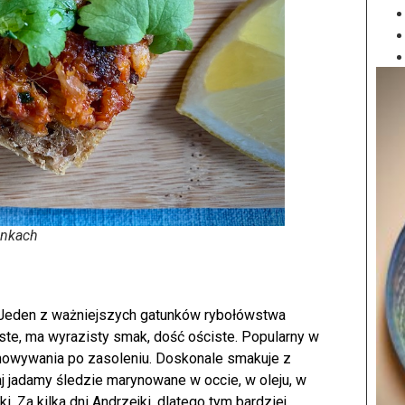
ankach
 Jeden z ważniejszych gatunków rybołówstwa
uste, ma wyrazisty smak, dość ościste. Popularny w
chowywania po zasoleniu. Doskonale smakuje z
aj jadamy śledzie marynowane w occie, w oleju, w
 Za kilka dni Andrzejki, dlatego tym bardziej