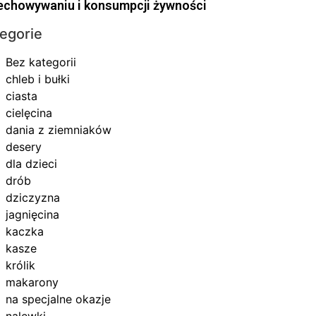
echowywaniu i konsumpcji żywności
egorie
Bez kategorii
chleb i bułki
ciasta
cielęcina
dania z ziemniaków
desery
dla dzieci
drób
dziczyzna
jagnięcina
kaczka
kasze
królik
makarony
na specjalne okazje
nalewki