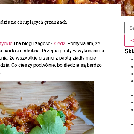
ledzia na chrupiących grzankach
łtyckie
i na blogu zagościł
śledź
. Pomyślałam, że
ła
pasta ze śledzia
. Przepis posty w wykonaniu, a
nia, że wszystkie grzanki z pastą zjadły moje
ledzia. Co cieszy podwójnie, bo śledzie są bardzo
.