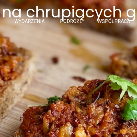
a na chrupiących 
WYDARZENIA
PODRÓŻE
WSPÓŁPRACA