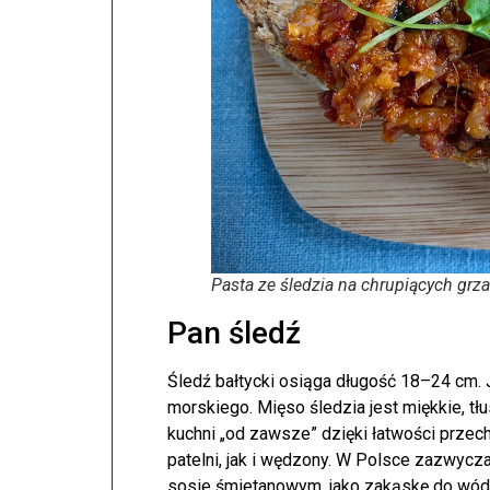
Pasta ze śledzia na chrupiących grz
Pan śledź
Śledź bałtycki osiąga długość 18–24 cm.
morskiego. Mięso śledzia jest miękkie, tł
kuchni „od zawsze” dzięki łatwości prze
patelni, jak i wędzony. W Polsce zazwycz
sosie śmietanowym, jako zakąskę do wódki.