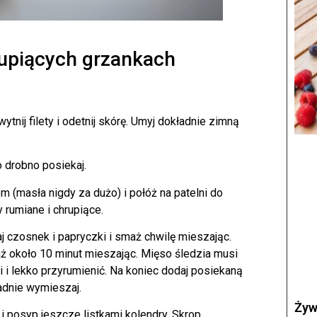
rupiących grzankach
ytnij filety i odetnij skórę. Umyj dokładnie zimną
 drobno posiekaj.
 (masła nigdy za dużo) i połóż na patelni do
y rumiane i chrupiące.
j czosnek i papryczki i smaż chwilę mieszając.
maż około 10 minut mieszając. Mięso śledzia musi
 i lekko przyrumienić. Na koniec dodaj posiekaną
adnie wymieszaj.
Żyw
 i posyp jeszcze listkami kolendry. Skrop