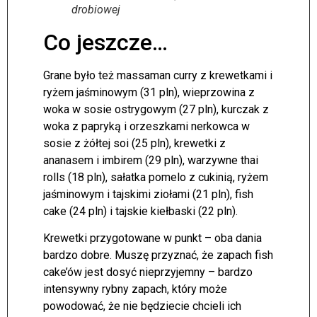
drobiowej
Co jeszcze…
Grane było też massaman curry z krewetkami i
ryżem jaśminowym (31 pln), wieprzowina z
woka w sosie ostrygowym (27 pln), kurczak z
woka z papryką i orzeszkami nerkowca w
sosie z żółtej soi (25 pln), krewetki z
ananasem i imbirem (29 pln), warzywne thai
rolls (18 pln), sałatka pomelo z cukinią, ryżem
jaśminowym i tajskimi ziołami (21 pln), fish
cake (24 pln) i tajskie kiełbaski (22 pln).
Krewetki przygotowane w punkt – oba dania
bardzo dobre. Muszę przyznać, że zapach fish
cake’ów jest dosyć nieprzyjemny – bardzo
intensywny rybny zapach, który może
powodować, że nie będziecie chcieli ich