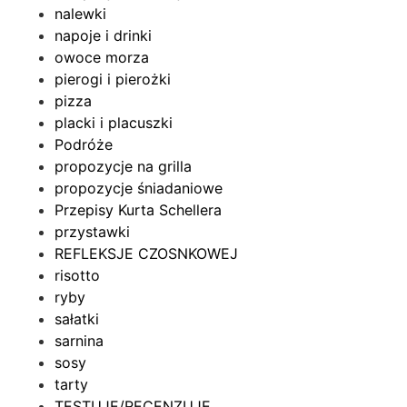
nalewki
napoje i drinki
owoce morza
pierogi i pierożki
pizza
placki i placuszki
Podróże
propozycje na grilla
propozycje śniadaniowe
Przepisy Kurta Schellera
przystawki
REFLEKSJE CZOSNKOWEJ
risotto
ryby
sałatki
sarnina
sosy
tarty
TESTUJĘ/RECENZUJĘ