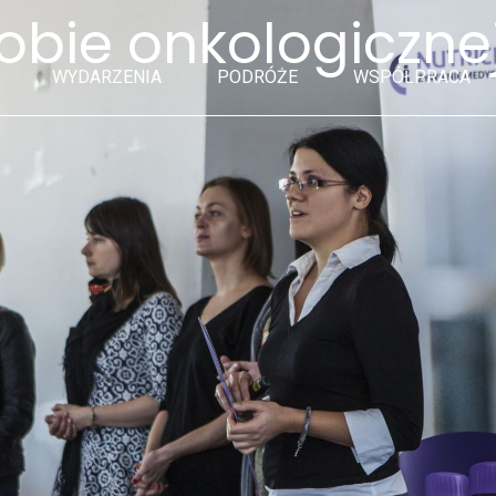
obie onkologiczne
WYDARZENIA
PODRÓŻE
WSPÓŁPRACA