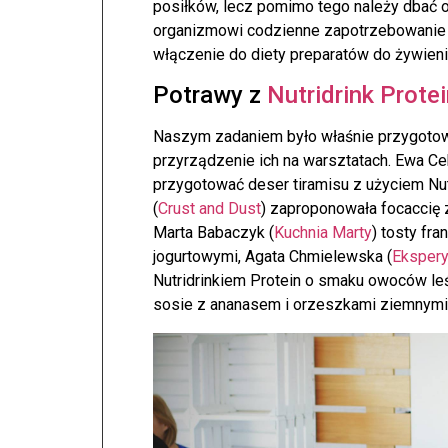
posiłków, lecz pomimo tego należy dbać o 
organizmowi codzienne zapotrzebowanie
włączenie do diety preparatów do żywien
Potrawy z
Nutridrink Prote
Naszym zadaniem było właśnie przygoto
przyrządzenie ich na warsztatach. Ewa C
przygotować deser tiramisu z użyciem Nu
(
Crust and Dust
) zaproponowała focaccię 
Marta Babaczyk (
Kuchnia Marty
) tosty fr
jogurtowymi, Agata Chmielewska (
Ekspery
Nutridrinkiem Protein o smaku owoców le
sosie z ananasem i orzeszkami ziemnymi