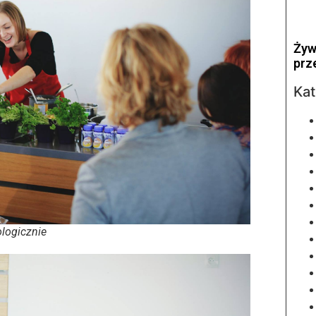
Żyw
prz
Kat
ologicznie