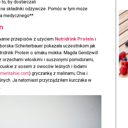
to, by dostarczali
 na składniki odżywcze. Pomóc w tym może
ia medycznego**.
in
wanie przepisów z użyciem
Nutridrink Protein
i
eborska-Scheiterbauer pokazała uczestnikom jak
tridrink Protein o smaku mokka. Magda Gendzwill
z orzechami włoskimi i suszonymi pomidorami,
ancuskie z sosem z owoców leśnych i lodami
mentalnie.com
) gryczankę z malinami, Chia i
śnych. Ja natomiast przyrządziłam kurczaka w
.